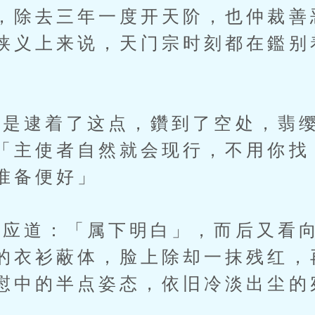
，除去三年一度开天阶，也仲裁善
狭义上来说，天门宗时刻都在鑑别
逮着了这点，鑽到了空处，翡缨
「主使者自然就会现行，不用你找
准备便好」
道：「属下明白」，而后又看向
的衣衫蔽体，脸上除却一抹残红，
慰中的半点姿态，依旧冷淡出尘的