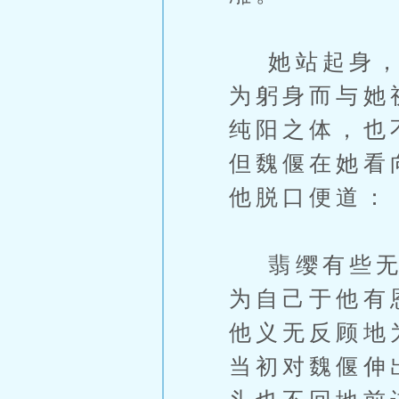
她站起身，缓
为躬身而与她
纯阳之体，也
但魏偃在她看
他脱口便道：
翡缨有些无奈
为自己于他有
他义无反顾地
当初对魏偃伸