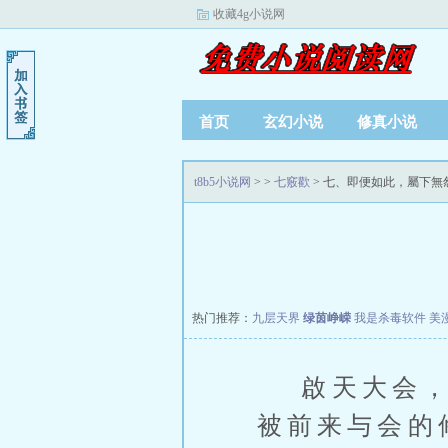
收藏4g小说网
首页
玄幻小说
修真小说
t8b5小说网
>
>
七竅歡
> 七、即便如此，屬下無
热门推荐：
九层天界
绿茵峥嵘
我是杀毒软件
美
啟天大会，是
被前来与会的