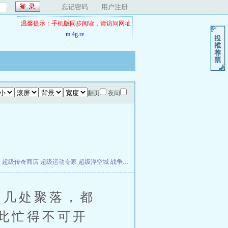
忘记密码
用户注册
温馨提示：手机版同步阅读，请访问网址
m.4g.re
翻页
夜间
夫
超级传奇商店
超级运动专家
超级浮空城
战争天堂
混元道纪
教练万岁
都市全能巨星
几处聚落，都
此忙得不可开