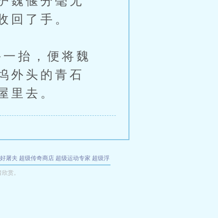
护魏偃分毫无
收回了手。
一抬，便将魏
坞外头的青石
屋里去。
好屠夫
超级传奇商店
超级运动专家
超级浮
的特工
我夺舍了魔皇
都市极品医仙
九天
酋
者欣赏。