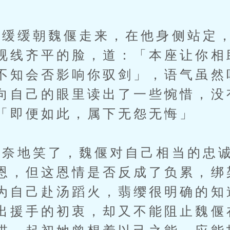
缓朝魏偃走来，在他身侧站定，
视线齐平的脸，道：「本座让你相
不知会否影响你驭剑」，语气虽然
向自己的眼里读出了一些惋惜，没
「即便如此，属下无怨无悔」
地笑了，魏偃对自己相当的忠诚
恩，但这恩情是否反成了负累，绑
为自己赴汤蹈火，翡缨很明确的知
出援手的初衷，却又不能阻止魏偃