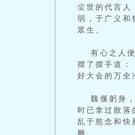
尘世的代言人
弱，于广义和
眾生。
有心之人便是
摆了摆手道：
好大会的万全
魏偃躬身，应
时已拿过散落
乱于慾念和快
雕。