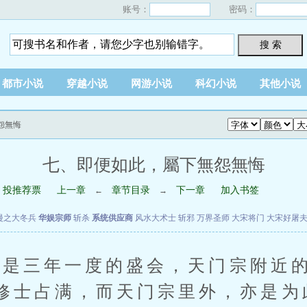
账号：
密码：
搜 索
都市小说
穿越小说
网游小说
科幻小说
其他小说
怨無悔
七、即便如此，屬下無怨無悔
投推荐票
上一章
章节目录
下一章
加入书签
←
→
漫之大冬兵
华娱宗师
斩杀
系统供应商
风水大术士
斩邪
万界圣师
大宋将门
大宋好屠
三年一度的盛会，天门宗附近的
修士占满，而天门宗里外，亦是为