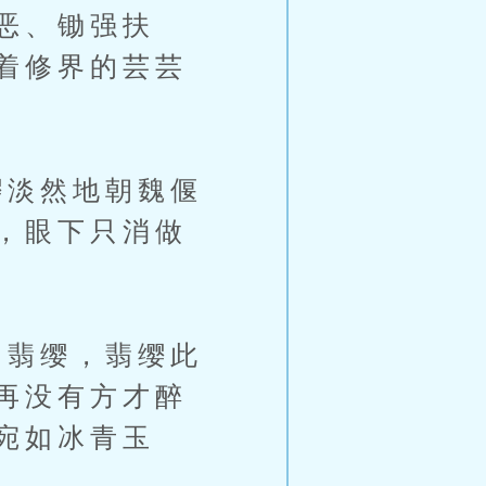
恶、锄强扶
着修界的芸芸
淡然地朝魏偃
，眼下只消做
翡缨，翡缨此
再没有方才醉
宛如冰青玉