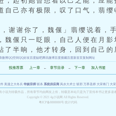
进，起初她曾想着以己之能，应能
道自己亦有极限，叹了口气，翡缨
谢谢你了，魏偃」翡缨说着，手
，魏偃只一眨眼，自己人便在月影
站了半晌，他才转身，回到自己的
浪微博
QQ空间
QQ好友
百度贴吧
腾讯微博
百度搜藏
百度新首页
复制网址
投推荐票
上一章
章节目录
下一章
加入书签
←
→
软件
美漫之大冬兵
华娱宗师
斩杀
系统供应商
风水大术士
斩邪
万界圣师
大宋将门
大宋
能巨星
绝对交易
全职武神
位面复制大师
华娱特效大亨
原始大厨王
怪物聊天群
某美漫
有小说为转载作品，所有章节均由网友上传，转载至本站只是为了宣传本书让更多读
Copyright © 2021 4g小说网 All Rights Reserved.
长别打脸
粤ICP备8888888号 统计代码