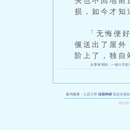
头也不回地前
损，如今才知
「无悔便好，
偃送出了屋外
阶上了，独自
分享本书到：
一键分享
新
新书推荐：
九层天界
绿茵峥嵘
我是杀毒
空城
战争天堂
混元道纪
教练万岁
都市全
本站所