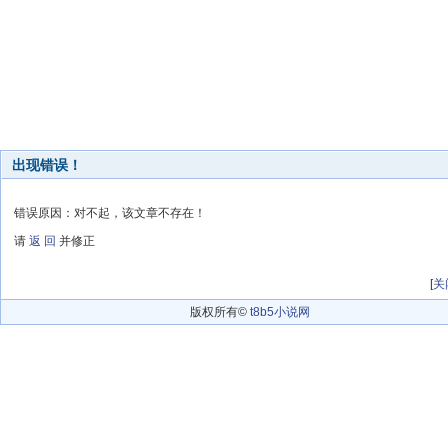
出现错误！
错误原因：对不起，该文章不存在！
请
返 回
并修正
[
关
版权所有©
t8b5小说网