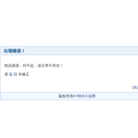
出现错误！
错误原因：对不起，该文章不存在！
请
返 回
并修正
[
关
版权所有©
t8b5小说网