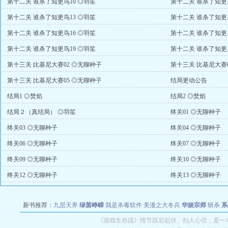
第十二关 谁杀了知更鸟10 ◎羽笙
第十二关 谁杀了知更鸟
第十二关 谁杀了知更鸟13 ◎羽笙
第十二关 谁杀了知更鸟
第十二关 谁杀了知更鸟16 ◎羽笙
第十二关 谁杀了知更鸟
第十二关 谁杀了知更鸟19 ◎羽笙
第十二关 谁杀了知更鸟
第十三关 比基尼大赛02 ◎无聊种子
第十三关 比基尼大赛
第十三关 比基尼大赛05 ◎无聊种子
结局更动公告
结局1 ◎焚焰
结局2 ◎焚焰
结局２（真结局） ◎羽笙
终关01 ◎无聊种子
终关03 ◎无聊种子
终关04 ◎无聊种子
终关06 ◎无聊种子
终关07 ◎无聊种子
终关09 ◎无聊种子
终关10 ◎无聊种子
终关12 ◎无聊种子
终关13 ◎无聊种子
新书推荐：
九层天界
绿茵峥嵘
我是杀毒软件
美漫之大冬兵
华娱宗师
斩杀
系
空城
战争天堂
混元道纪
教练万岁
都市全能巨星
绝对交易
全职武神
位面复制
《游戏生存战》情节跌宕起伏、扣人心弦，是一本