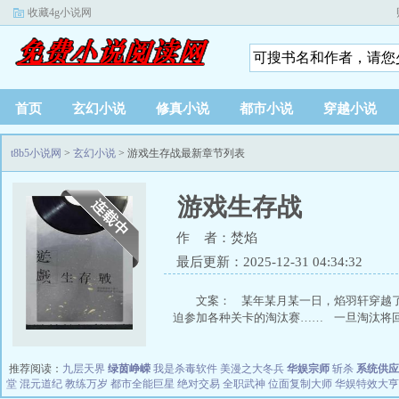
收藏4g小说网
首页
玄幻小说
修真小说
都市小说
穿越小说
t8b5小说网
>
玄幻小说
> 游戏生存战最新章节列表
游戏生存战
作 者：焚焰
最后更新：2025-12-31 04:34:32
文案： 某年某月某一日，焰羽轩穿越
迫参加各种关卡的淘汰赛…… 一旦淘汰将回不
推荐阅读：
九层天界
绿茵峥嵘
我是杀毒软件
美漫之大冬兵
华娱宗师
斩杀
系统供应
堂
混元道纪
教练万岁
都市全能巨星
绝对交易
全职武神
位面复制大师
华娱特效大亨