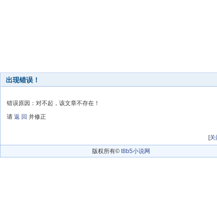
出现错误！
错误原因：对不起，该文章不存在！
请
返 回
并修正
[
关
版权所有©
t8b5小说网