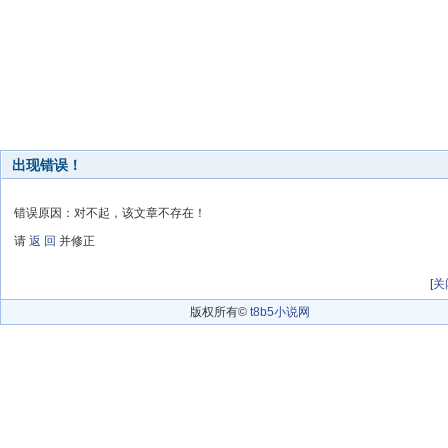
出现错误！
错误原因：对不起，该文章不存在！
请
返 回
并修正
[
关
版权所有©
t8b5小说网